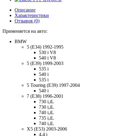
Описание
Характеристики
Отзывов (0)
Применяется на авто:
BMW
5 (E34) 1992-1995
530 i V8
540 i V8
5 (E39) 1999-2003
535 i
540 i
535 i
5 Touring (E39) 1997-2004
540 i
7 (E38) 1996-2001
730 i,iL
730 i,iL
740 i,iL
735 i,iL
740 i,iL
X5 (E53) 2003-2006
4.4 i