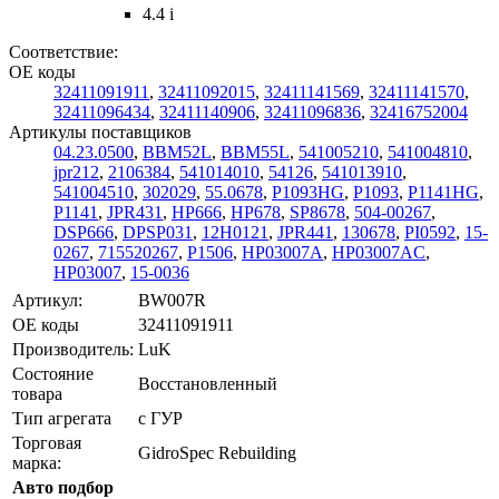
4.4 i
Соответствие:
ОЕ коды
32411091911
,
32411092015
,
32411141569
,
32411141570
,
32411096434
,
32411140906
,
32411096836
,
32416752004
Артикулы поставщиков
04.23.0500
,
BBM52L
,
BBM55L
,
541005210
,
541004810
,
jpr212
,
2106384
,
541014010
,
54126
,
541013910
,
541004510
,
302029
,
55.0678
,
P1093HG
,
P1093
,
P1141HG
,
P1141
,
JPR431
,
HP666
,
HP678
,
SP8678
,
504-00267
,
DSP666
,
DPSP031
,
12H0121
,
JPR441
,
130678
,
PI0592
,
15-
0267
,
715520267
,
P1506
,
HP03007A
,
HP03007AC
,
HP03007
,
15-0036
Артикул:
BW007R
ОЕ коды
32411091911
Производитель:
LuK
Состояние
Восстановленный
товара
Тип агрегата
с ГУР
Торговая
GidroSpec Rebuilding
марка:
Авто подбор