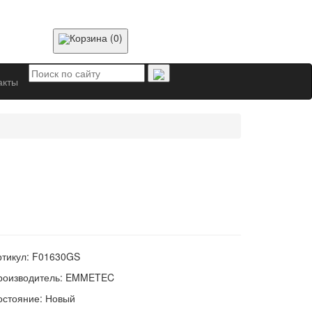
Корзина (0)
акты
ртикул:
F01630GS
роизводитель:
EMMETEC
остояние:
Новый