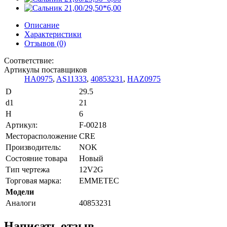
Описание
Характеристики
Отзывов (0)
Соответствие:
Артикулы поставщиков
HA0975
,
AS11333
,
40853231
,
HAZ0975
D
29.5
d1
21
H
6
Артикул:
F-00218
Месторасположение
CRE
Производитель:
NOK
Состояние товара
Новый
Тип чертежа
12V2G
Торговая марка:
EMMETEC
Модели
Аналоги
40853231
Написать отзыв