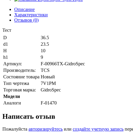
Описание
Характеристики
Отзывов (0)
Тест
D
36.5
d1
23.5
H
10
h1
9
Артикул:
F-00966TX-GidroSpec
Производитель:
TCS
Состояние товара
Новый
Тип чертежа
7V1PM
Торговая марка:
GidroSpec
Модели
Аналоги
F-01470
Написать отзыв
Пожалуйста
авторизируйтесь
или
создайте учетную запись
пере