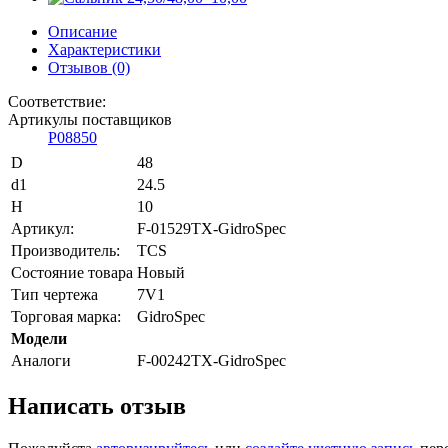
Описание
Характеристики
Отзывов (0)
Соответствие:
Артикулы поставщиков
P08850
D
48
d1
24.5
H
10
Артикул:
F-01529TX-GidroSpec
Производитель:
TCS
Состояние товара
Новый
Тип чертежа
7V1
Торговая марка:
GidroSpec
Модели
Аналоги
F-00242TX-GidroSpec
Написать отзыв