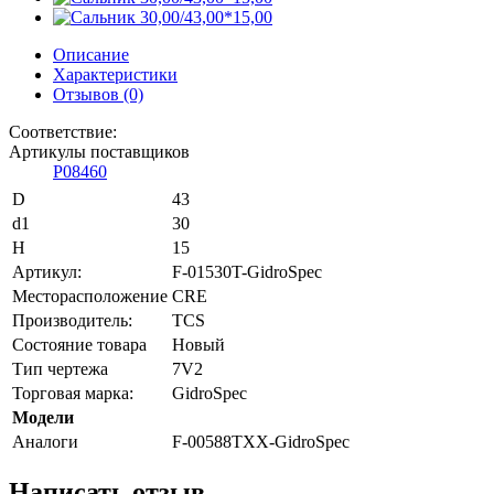
Описание
Характеристики
Отзывов (0)
Соответствие:
Артикулы поставщиков
P08460
D
43
d1
30
H
15
Артикул:
F-01530T-GidroSpec
Месторасположение
CRE
Производитель:
TCS
Состояние товара
Новый
Тип чертежа
7V2
Торговая марка:
GidroSpec
Модели
Аналоги
F-00588TXX-GidroSpec
Написать отзыв