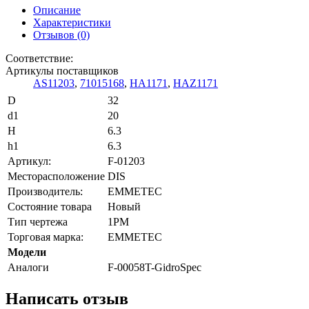
Описание
Характеристики
Отзывов (0)
Соответствие:
Артикулы поставщиков
AS11203
,
71015168
,
HA1171
,
HAZ1171
D
32
d1
20
H
6.3
h1
6.3
Артикул:
F-01203
Месторасположение
DIS
Производитель:
EMMETEC
Состояние товара
Новый
Тип чертежа
1PM
Торговая марка:
EMMETEC
Модели
Аналоги
F-00058T-GidroSpec
Написать отзыв