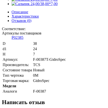
Описание
Характеристики
Отзывов (0)
Соответствие:
Артикулы поставщиков
P02385
D
38
d1
24
H
7
Артикул:
F-00387T-GidroSpec
Производитель:
TCS
Состояние товара
Новый
Тип чертежа
0M
Торговая марка:
GidroSpec
Модели
Аналоги
F-00387
Написать отзыв