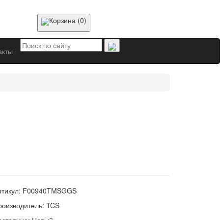
Корзина (0)
акты
ртикул:
F00940TMSGGS
роизводитель:
TCS