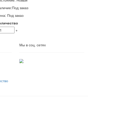
остояние:
Новый
аличие:
Под заказ
ена:
Под заказ
оличество
+
Мы в соц. сетях
ество