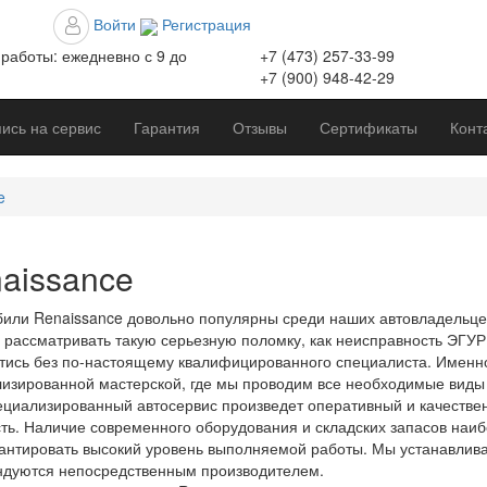
Войти
Регистрация
работы:
ежедневно с 9 до
+7 (473)
257-33-99
+7 (900)
948-42-29
ись на сервис
Гарантия
Отзывы
Сертификаты
Конт
e
aissance
или Renaissance довольно популярны среди наших автовладельцев
 рассматривать такую серьезную поломку, как неисправность ЭГУР 
тись без по-настоящему квалифицированного специалиста. Именн
изированной мастерской, где мы проводим все необходимые виды 
циализированный автосервис произведет оперативный и качестве
ть. Наличие современного оборудования и складских запасов наи
антировать высокий уровень выполняемой работы. Мы устанавлива
дуются непосредственным производителем.