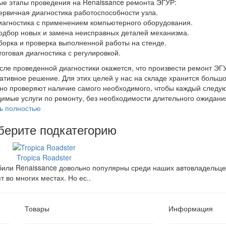
е этапы проведения на Renaissance ремонта ЭГУР:
ервичная диагностика работоспособности узла.
иагностика с применением компьютерного оборудования.
одбор новых и замена неисправных деталей механизма.
борка и проверка выполненной работы на стенде.
тоговая диагностика с регулировкой.
сле проведенной диагностики окажется, что произвести ремонт Э
ативное решение. Для этих целей у нас на складе хранится больш
но проверяют наличие самого необходимого, чтобы каждый следую
имые услуги по ремонту, без необходимости длительного ожидани
ь полностью
ерите подкатегорию
Tropica Roadster
или Renaissance довольно популярны среди наших автовладельцев
т во многих местах. Но ес..
Товары
Информация