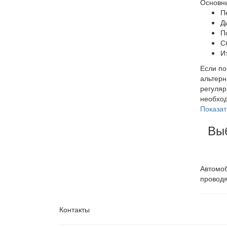
Основны
П
Д
П
С
И
Если по
альтерн
регуляр
необход
Показат
Выб
Автомоб
проводя
Контакты